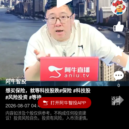
Play
Video
8
0
阿牛智投
0
想买保险，就等科技股跌#保险 #科技股
#风险投资 #等待
2026-08-07 04:45
内容如涉及个股仅供参考，不构成任何投资建
议！投资风险自负。投资有风险，入市须谨慎。