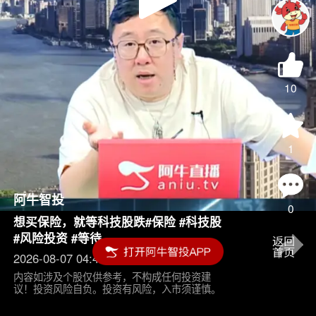
Play
Video
10
1
阿牛智投
0
想买保险，就等科技股跌#保险 #科技股
#风险投资 #等待
2026-08-07 04:45
内容如涉及个股仅供参考，不构成任何投资建
议！投资风险自负。投资有风险，入市须谨慎。