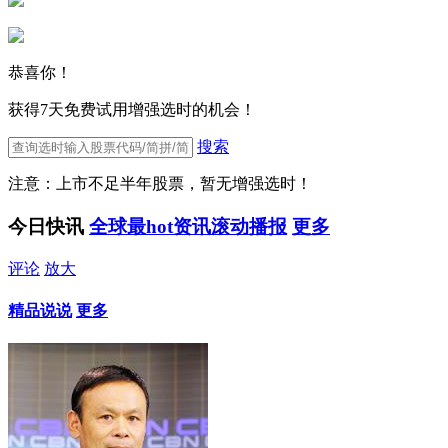
恭喜你！
获得7天免费试用增强选时的机会！
搜索
注意：上市不足半年股票，暂无增强选时！
今日快讯
全球最hot资讯滚动播报
更多
评论
放大
精品说说
更多