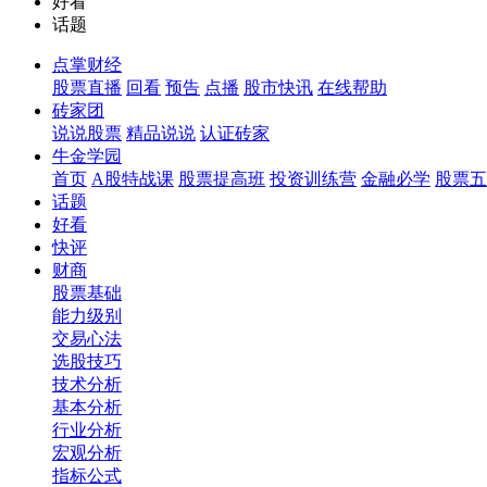
好看
话题
点掌财经
股票直播
回看
预告
点播
股市快讯
在线帮助
砖家团
说说股票
精品说说
认证砖家
牛金学园
首页
A股特战课
股票提高班
投资训练营
金融必学
股票五
话题
好看
快评
财商
股票基础
能力级别
交易心法
选股技巧
技术分析
基本分析
行业分析
宏观分析
指标公式