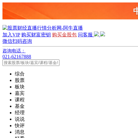
加入VIP
购买财富密钥
购买金股包
问客服
微信扫码咨询
咨询电话：
021-62167888
综合
股票
板块
嘉宾
课程
基金
经理
说说
快评
消息