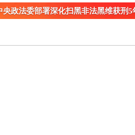
中央政法委部署深化扫黑
非法黑维获刑5