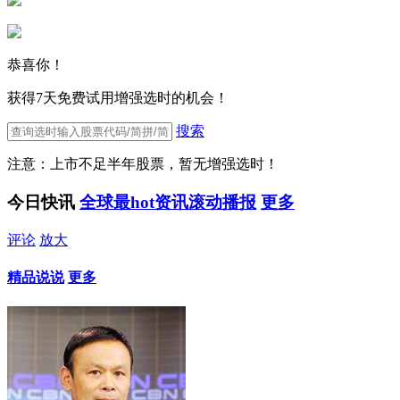
恭喜你！
获得7天免费试用增强选时的机会！
搜索
注意：上市不足半年股票，暂无增强选时！
今日快讯
全球最hot资讯滚动播报
更多
评论
放大
精品说说
更多