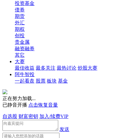
投资基金
债券
期货
外汇
期权
创投
贵金属
融资融券
其它
大赛
最佳收益
最多关注
最热讨论
炒股大赛
阿牛智投
一起看盘
股票
板块
基金
正在努力加载
.
.
.
已静音开播
点击恢复音量
自选股
财富密钥
加入/续费VIP
发送