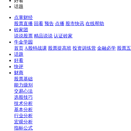
好看
话题
点掌财经
股票直播
回看
预告
点播
股市快讯
在线帮助
砖家团
说说股票
精品说说
认证砖家
牛金学园
首页
A股特战课
股票提高班
投资训练营
金融必学
股票五
话题
好看
快评
财商
股票基础
能力级别
交易心法
选股技巧
技术分析
基本分析
行业分析
宏观分析
指标公式