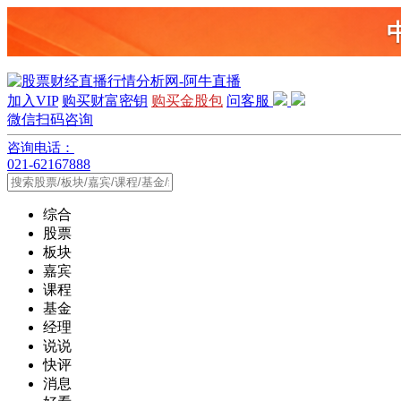
加入VIP
购买财富密钥
购买金股包
问客服
微信扫码咨询
咨询电话：
021-62167888
综合
股票
板块
嘉宾
课程
基金
经理
说说
快评
消息