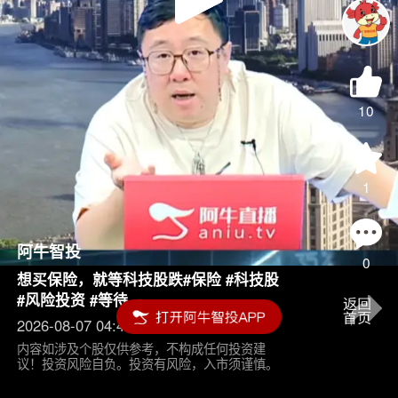
Play
Video
10
1
阿牛智投
0
想买保险，就等科技股跌#保险 #科技股
#风险投资 #等待
2026-08-07 04:45
内容如涉及个股仅供参考，不构成任何投资建
议！投资风险自负。投资有风险，入市须谨慎。