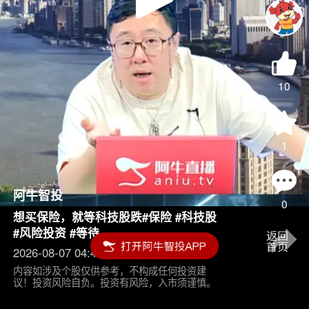
Play
Video
10
1
阿牛智投
0
想买保险，就等科技股跌#保险 #科技股
#风险投资 #等待
2026-08-07 04:45
内容如涉及个股仅供参考，不构成任何投资建
议！投资风险自负。投资有风险，入市须谨慎。