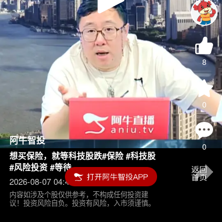
Play
Video
8
0
阿牛智投
0
想买保险，就等科技股跌#保险 #科技股
#风险投资 #等待
2026-08-07 04:45
内容如涉及个股仅供参考，不构成任何投资建
议！投资风险自负。投资有风险，入市须谨慎。