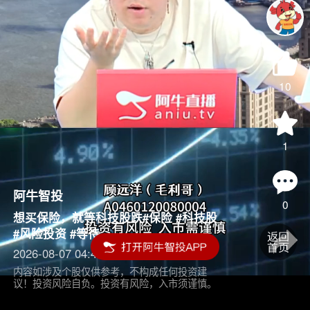
10
1
阿牛智投
0
想买保险，就等科技股跌#保险 #科技股
#风险投资 #等待
2026-08-07 04:45
内容如涉及个股仅供参考，不构成任何投资建
议！投资风险自负。投资有风险，入市须谨慎。