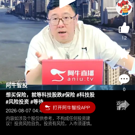
Play
Video
12
1
阿牛智投
0
想买保险，就等科技股跌#保险 #科技股
#风险投资 #等待
2026-08-07 04:45
内容如涉及个股仅供参考，不构成任何投资建
议！投资风险自负。投资有风险，入市须谨慎。