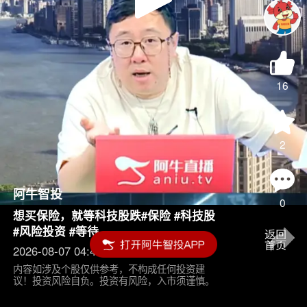
Play
Video
16
2
阿牛智投
0
想买保险，就等科技股跌#保险 #科技股
#风险投资 #等待
2026-08-07 04:45
内容如涉及个股仅供参考，不构成任何投资建
议！投资风险自负。投资有风险，入市须谨慎。