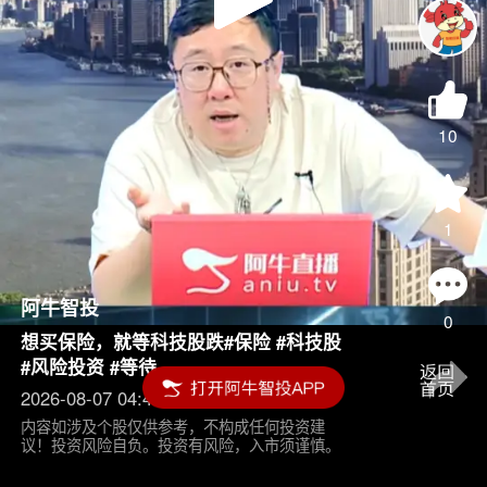
Play
Video
10
1
阿牛智投
0
想买保险，就等科技股跌#保险 #科技股
#风险投资 #等待
2026-08-07 04:45
内容如涉及个股仅供参考，不构成任何投资建
议！投资风险自负。投资有风险，入市须谨慎。