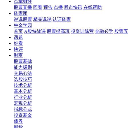
点掌财经
股票直播
回看
预告
点播
股市快讯
在线帮助
砖家团
说说股票
精品说说
认证砖家
牛金学园
首页
A股特战课
股票提高班
投资训练营
金融必学
股票五
话题
好看
快评
财商
股票基础
能力级别
交易心法
选股技巧
技术分析
基本分析
行业分析
宏观分析
指标公式
投资基金
债券
期货