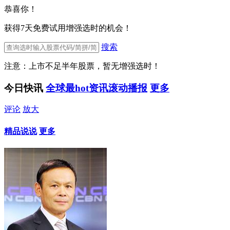
恭喜你！
获得7天免费试用增强选时的机会！
搜索
注意：上市不足半年股票，暂无增强选时！
今日快讯
全球最hot资讯滚动播报
更多
评论
放大
精品说说
更多