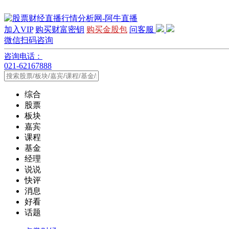
加入VIP
购买财富密钥
购买金股包
问客服
微信扫码咨询
咨询电话：
021-62167888
综合
股票
板块
嘉宾
课程
基金
经理
说说
快评
消息
好看
话题