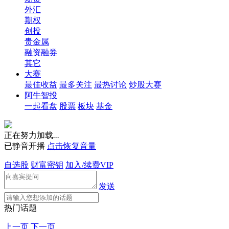
外汇
期权
创投
贵金属
融资融券
其它
大赛
最佳收益
最多关注
最热讨论
炒股大赛
阿牛智投
一起看盘
股票
板块
基金
正在努力加载
.
.
.
已静音开播
点击恢复音量
自选股
财富密钥
加入/续费VIP
发送
热门话题
上一页
下一页