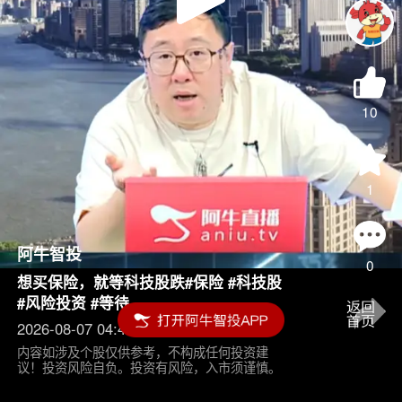
Play
Video
10
1
阿牛智投
0
想买保险，就等科技股跌#保险 #科技股
#风险投资 #等待
2026-08-07 04:45
内容如涉及个股仅供参考，不构成任何投资建
议！投资风险自负。投资有风险，入市须谨慎。