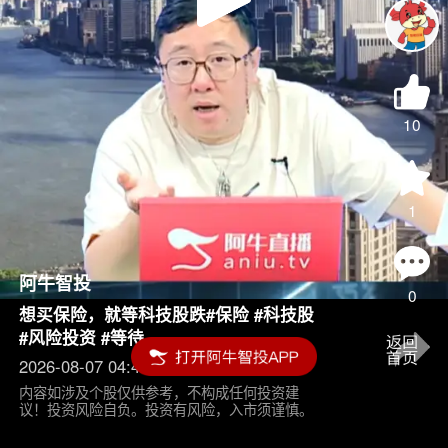
Play
Video
10
1
阿牛智投
0
想买保险，就等科技股跌#保险 #科技股
#风险投资 #等待
2026-08-07 04:45
内容如涉及个股仅供参考，不构成任何投资建
议！投资风险自负。投资有风险，入市须谨慎。