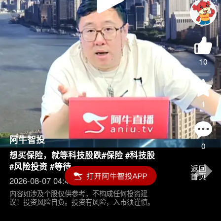
Play
Video
10
1
阿牛智投
0
想买保险，就等科技股跌#保险 #科技股
#风险投资 #等待
2026-08-07 04:45
内容如涉及个股仅供参考，不构成任何投资建
议！投资风险自负。投资有风险，入市须谨慎。