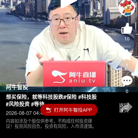
Play
Video
10
1
阿牛智投
0
想买保险，就等科技股跌#保险 #科技股
#风险投资 #等待
2026-08-07 04:45
内容如涉及个股仅供参考，不构成任何投资建
议！投资风险自负。投资有风险，入市须谨慎。