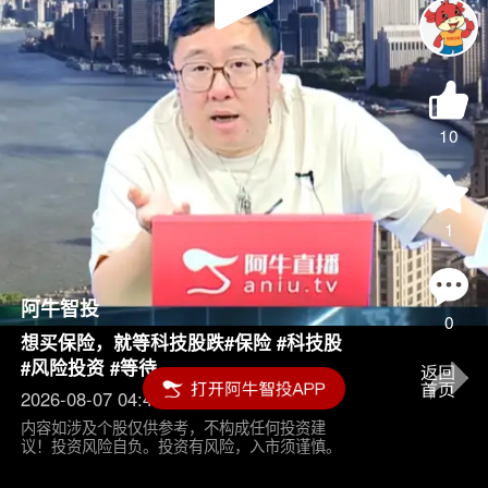
Play
Video
10
1
阿牛智投
0
想买保险，就等科技股跌#保险 #科技股
#风险投资 #等待
2026-08-07 04:45
内容如涉及个股仅供参考，不构成任何投资建
议！投资风险自负。投资有风险，入市须谨慎。