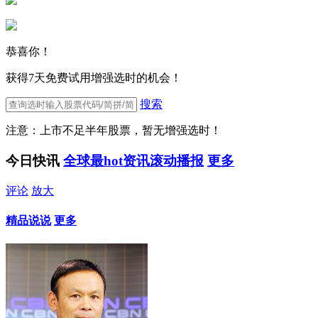
恭喜你！
获得7天免费试用增强选时的机会！
搜索
注意：上市不足半年股票，暂无增强选时！
今日快讯
全球最hot资讯滚动播报
更多
评论
放大
精品说说
更多