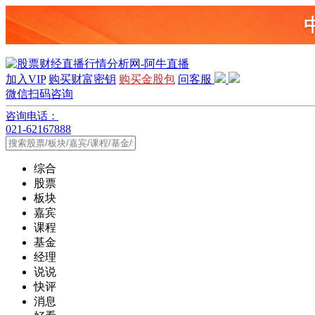
加入VIP
购买财富密钥
购买金股包
问客服
微信扫码咨询
咨询电话：
021-62167888
综合
股票
板块
嘉宾
课程
基金
经理
说说
快评
消息