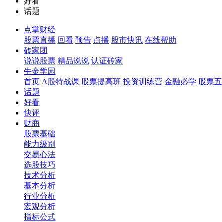
好看
话题
点掌财经
股票直播
回看
预告
点播
股市快讯
在线帮助
砖家团
说说股票
精品说说
认证砖家
牛金学园
首页
A股特战课
股票提高班
投资训练营
金融必学
股票五
话题
好看
快评
财商
股票基础
能力级别
交易心法
选股技巧
技术分析
基本分析
行业分析
宏观分析
指标公式