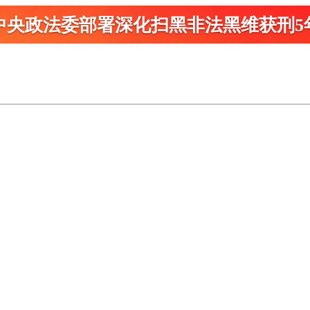
中央政法委部署深化扫黑
非法黑维获刑5