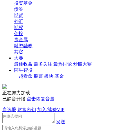
投资基金
债券
期货
外汇
期权
创投
贵金属
融资融券
其它
大赛
最佳收益
最多关注
最热讨论
炒股大赛
阿牛智投
一起看盘
股票
板块
基金
正在努力加载
.
.
.
已静音开播
点击恢复音量
自选股
财富密钥
加入/续费VIP
发送