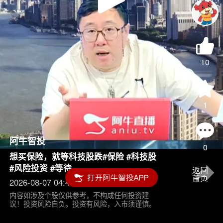
Play
Video
10
1
阿牛智投
0
想买保险，就等科技股跌#保险 #科技股
#风险投资 #等待
2026-08-07 04:45
内容如涉及个股仅供参考，不构成任何投资建
议！投资风险自负。投资有风险，入市须谨慎。