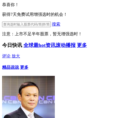
恭喜你！
获得7天免费试用增强选时的机会！
搜索
注意：上市不足半年股票，暂无增强选时！
今日快讯
全球最hot资讯滚动播报
更多
评论
放大
精品说说
更多