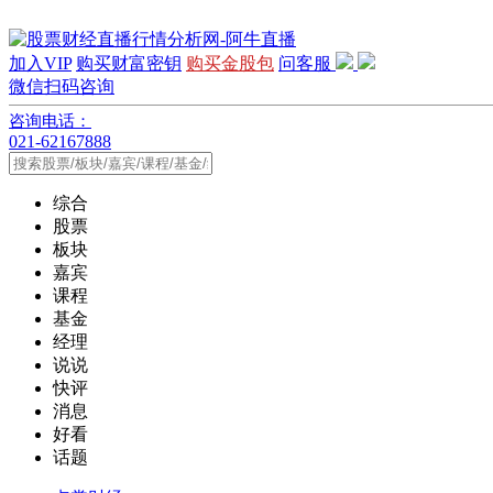
加入VIP
购买财富密钥
购买金股包
问客服
微信扫码咨询
咨询电话：
021-62167888
综合
股票
板块
嘉宾
课程
基金
经理
说说
快评
消息
好看
话题