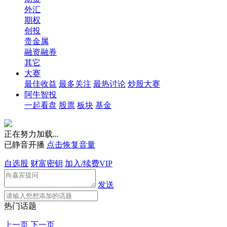
外汇
期权
创投
贵金属
融资融券
其它
大赛
最佳收益
最多关注
最热讨论
炒股大赛
阿牛智投
一起看盘
股票
板块
基金
正在努力加载
.
.
.
已静音开播
点击恢复音量
自选股
财富密钥
加入/续费VIP
发送
热门话题
上一页
下一页