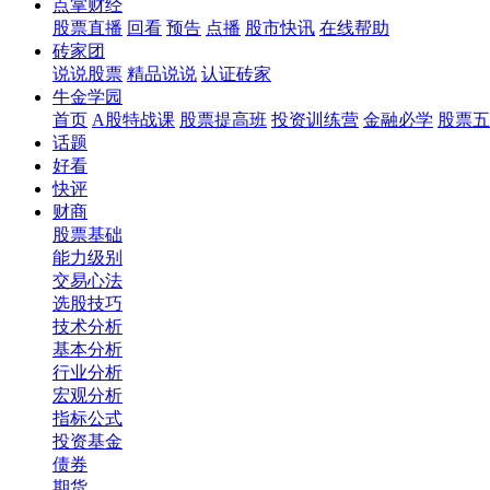
点掌财经
股票直播
回看
预告
点播
股市快讯
在线帮助
砖家团
说说股票
精品说说
认证砖家
牛金学园
首页
A股特战课
股票提高班
投资训练营
金融必学
股票五
话题
好看
快评
财商
股票基础
能力级别
交易心法
选股技巧
技术分析
基本分析
行业分析
宏观分析
指标公式
投资基金
债券
期货