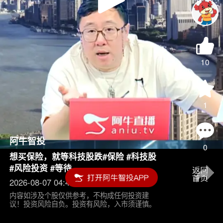
Play
Video
10
1
阿牛智投
0
想买保险，就等科技股跌#保险 #科技股
#风险投资 #等待
2026-08-07 04:45
内容如涉及个股仅供参考，不构成任何投资建
议！投资风险自负。投资有风险，入市须谨慎。