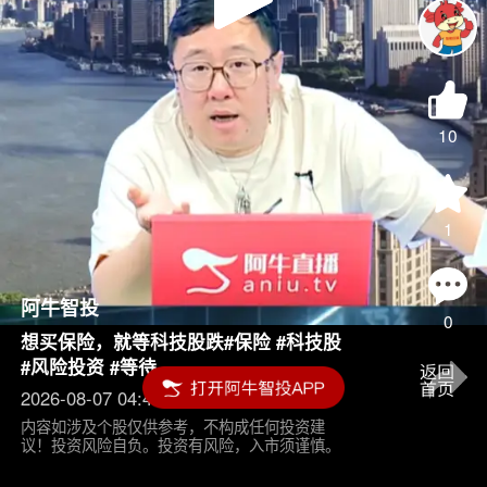
Play
Video
10
1
阿牛智投
0
想买保险，就等科技股跌#保险 #科技股
#风险投资 #等待
2026-08-07 04:45
内容如涉及个股仅供参考，不构成任何投资建
议！投资风险自负。投资有风险，入市须谨慎。