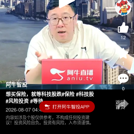
Play
Video
12
1
阿牛智投
0
想买保险，就等科技股跌#保险 #科技股
#风险投资 #等待
2026-08-07 04:45
内容如涉及个股仅供参考，不构成任何投资建
议！投资风险自负。投资有风险，入市须谨慎。