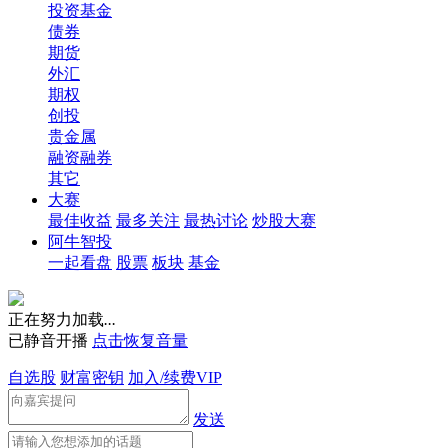
投资基金
债券
期货
外汇
期权
创投
贵金属
融资融券
其它
大赛
最佳收益
最多关注
最热讨论
炒股大赛
阿牛智投
一起看盘
股票
板块
基金
正在努力加载
.
.
.
已静音开播
点击恢复音量
自选股
财富密钥
加入/续费VIP
发送