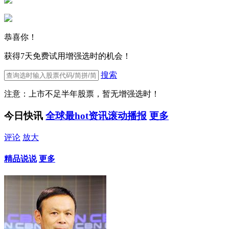
恭喜你！
获得7天免费试用增强选时的机会！
搜索
注意：上市不足半年股票，暂无增强选时！
今日快讯
全球最hot资讯滚动播报
更多
评论
放大
精品说说
更多