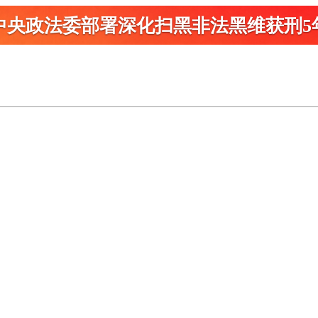
中央政法委部署深化扫黑
非法黑维获刑5