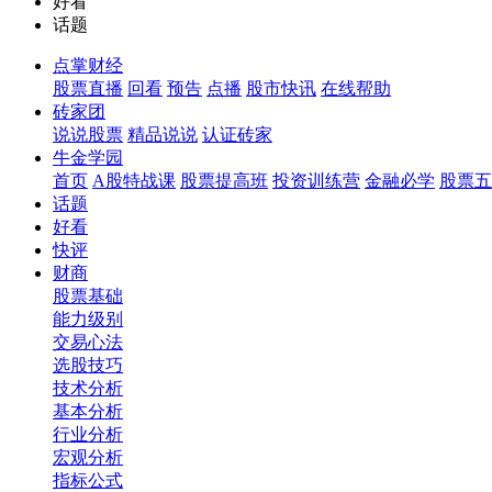
好看
话题
点掌财经
股票直播
回看
预告
点播
股市快讯
在线帮助
砖家团
说说股票
精品说说
认证砖家
牛金学园
首页
A股特战课
股票提高班
投资训练营
金融必学
股票五
话题
好看
快评
财商
股票基础
能力级别
交易心法
选股技巧
技术分析
基本分析
行业分析
宏观分析
指标公式