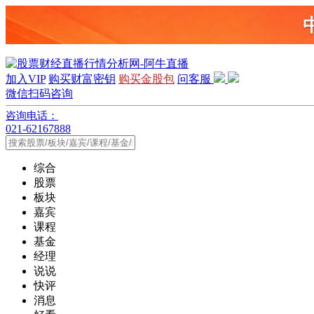
加入VIP
购买财富密钥
购买金股包
问客服
微信扫码咨询
咨询电话：
021-62167888
综合
股票
板块
嘉宾
课程
基金
经理
说说
快评
消息