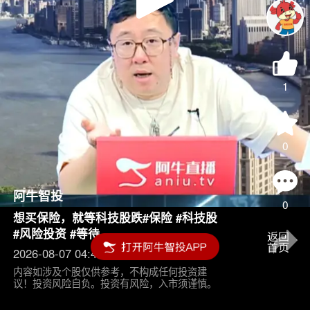
Play
Video
1
0
阿牛智投
0
想买保险，就等科技股跌#保险 #科技股
#风险投资 #等待
2026-08-07 04:45
内容如涉及个股仅供参考，不构成任何投资建
议！投资风险自负。投资有风险，入市须谨慎。