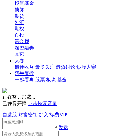
投资基金
债券
期货
外汇
期权
创投
贵金属
融资融券
其它
大赛
最佳收益
最多关注
最热讨论
炒股大赛
阿牛智投
一起看盘
股票
板块
基金
正在努力加载
.
.
.
已静音开播
点击恢复音量
自选股
财富密钥
加入/续费VIP
发送