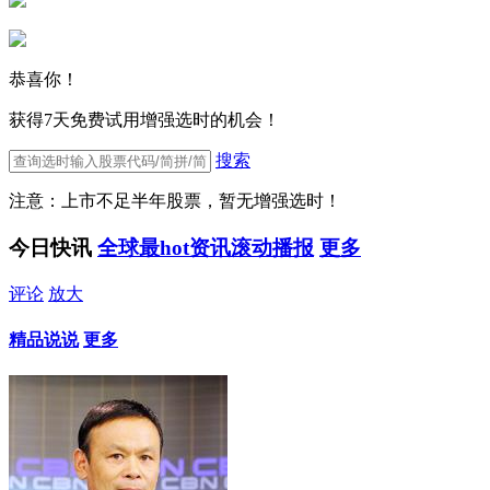
恭喜你！
获得7天免费试用增强选时的机会！
搜索
注意：上市不足半年股票，暂无增强选时！
今日快讯
全球最hot资讯滚动播报
更多
评论
放大
精品说说
更多