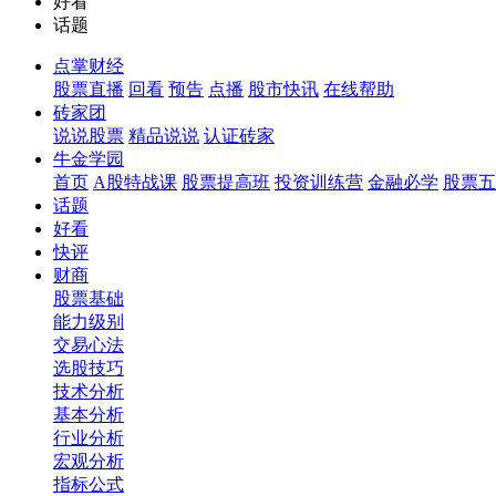
好看
话题
点掌财经
股票直播
回看
预告
点播
股市快讯
在线帮助
砖家团
说说股票
精品说说
认证砖家
牛金学园
首页
A股特战课
股票提高班
投资训练营
金融必学
股票五
话题
好看
快评
财商
股票基础
能力级别
交易心法
选股技巧
技术分析
基本分析
行业分析
宏观分析
指标公式