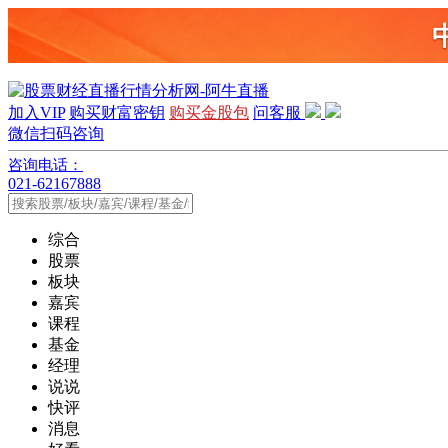
加入VIP
购买财富密钥
购买金股包
问客服
微信扫码咨询
咨询电话：
021-62167888
综合
股票
板块
嘉宾
课程
基金
经理
说说
快评
消息