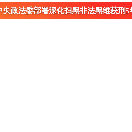
中央政法委部署深化扫黑
非法黑维获刑5