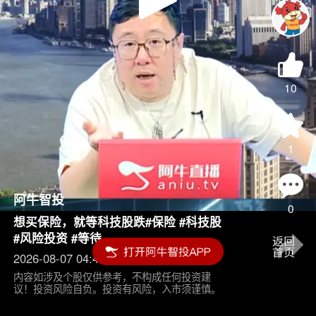
Play
Video
10
1
阿牛智投
0
想买保险，就等科技股跌#保险 #科技股
#风险投资 #等待
2026-08-07 04:45
内容如涉及个股仅供参考，不构成任何投资建
议！投资风险自负。投资有风险，入市须谨慎。