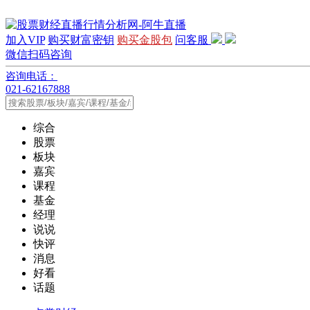
加入VIP
购买财富密钥
购买金股包
问客服
微信扫码咨询
咨询电话：
021-62167888
综合
股票
板块
嘉宾
课程
基金
经理
说说
快评
消息
好看
话题