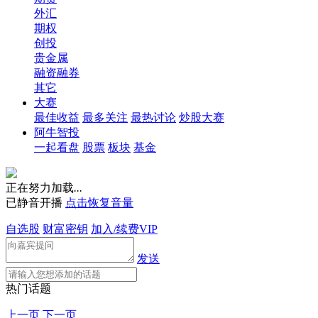
外汇
期权
创投
贵金属
融资融券
其它
大赛
最佳收益
最多关注
最热讨论
炒股大赛
阿牛智投
一起看盘
股票
板块
基金
正在努力加载
.
.
.
已静音开播
点击恢复音量
自选股
财富密钥
加入/续费VIP
发送
热门话题
上一页
下一页