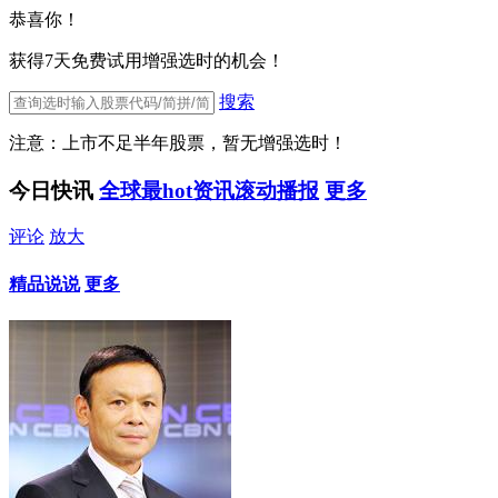
恭喜你！
获得7天免费试用增强选时的机会！
搜索
注意：上市不足半年股票，暂无增强选时！
今日快讯
全球最hot资讯滚动播报
更多
评论
放大
精品说说
更多