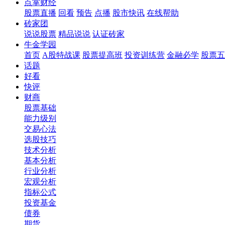
点掌财经
股票直播
回看
预告
点播
股市快讯
在线帮助
砖家团
说说股票
精品说说
认证砖家
牛金学园
首页
A股特战课
股票提高班
投资训练营
金融必学
股票五
话题
好看
快评
财商
股票基础
能力级别
交易心法
选股技巧
技术分析
基本分析
行业分析
宏观分析
指标公式
投资基金
债券
期货