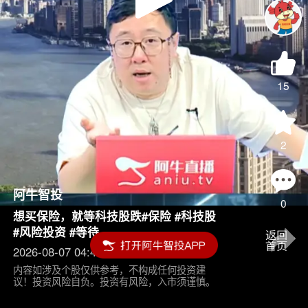
Play
Video
15
2
阿牛智投
0
想买保险，就等科技股跌#保险 #科技股
#风险投资 #等待
2026-08-07 04:45
内容如涉及个股仅供参考，不构成任何投资建
议！投资风险自负。投资有风险，入市须谨慎。