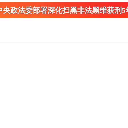
中央政法委部署深化扫黑
非法黑维获刑5