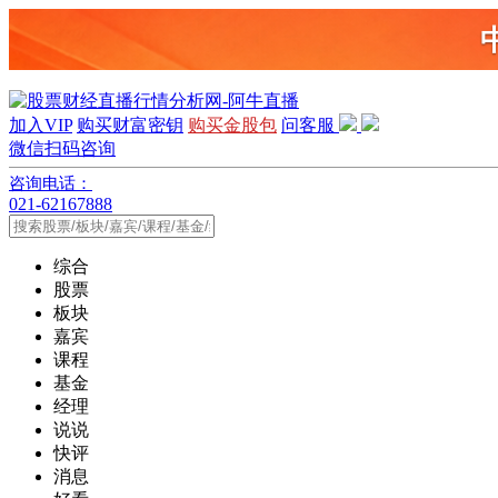
加入VIP
购买财富密钥
购买金股包
问客服
微信扫码咨询
咨询电话：
021-62167888
综合
股票
板块
嘉宾
课程
基金
经理
说说
快评
消息