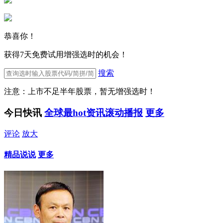
恭喜你！
获得7天免费试用增强选时的机会！
搜索
注意：上市不足半年股票，暂无增强选时！
今日快讯
全球最hot资讯滚动播报
更多
评论
放大
精品说说
更多