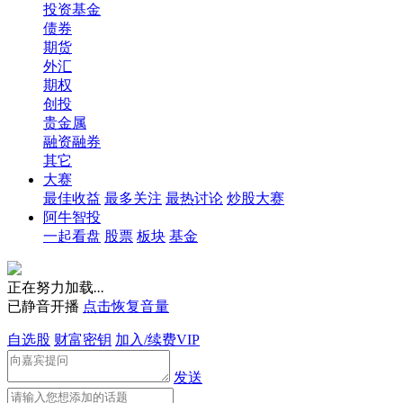
投资基金
债券
期货
外汇
期权
创投
贵金属
融资融券
其它
大赛
最佳收益
最多关注
最热讨论
炒股大赛
阿牛智投
一起看盘
股票
板块
基金
正在努力加载
.
.
.
已静音开播
点击恢复音量
自选股
财富密钥
加入/续费VIP
发送