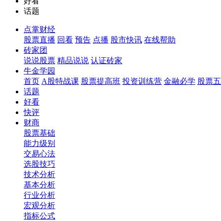
好看
话题
点掌财经
股票直播
回看
预告
点播
股市快讯
在线帮助
砖家团
说说股票
精品说说
认证砖家
牛金学园
首页
A股特战课
股票提高班
投资训练营
金融必学
股票五
话题
好看
快评
财商
股票基础
能力级别
交易心法
选股技巧
技术分析
基本分析
行业分析
宏观分析
指标公式