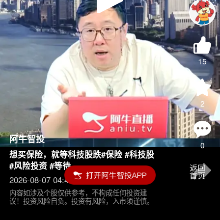
Play
Video
15
2
阿牛智投
0
想买保险，就等科技股跌#保险 #科技股
#风险投资 #等待
2026-08-07 04:45
内容如涉及个股仅供参考，不构成任何投资建
议！投资风险自负。投资有风险，入市须谨慎。