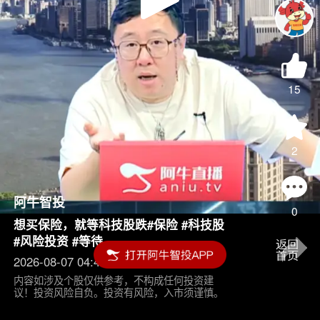
Play
Video
15
2
阿牛智投
0
想买保险，就等科技股跌#保险 #科技股
#风险投资 #等待
2026-08-07 04:45
内容如涉及个股仅供参考，不构成任何投资建
议！投资风险自负。投资有风险，入市须谨慎。