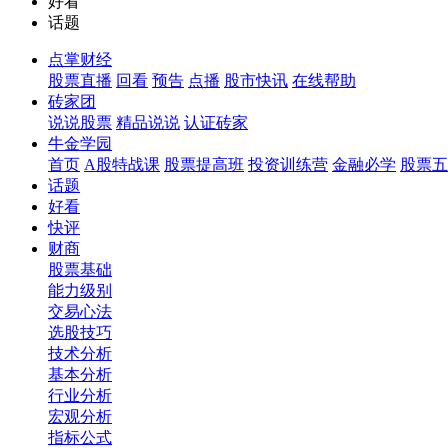
好看
话题
点掌财经
股票直播
回看
预告
点播
股市快讯
在线帮助
砖家团
说说股票
精品说说
认证砖家
牛金学园
首页
A股特战课
股票提高班
投资训练营
金融必学
股票五
话题
好看
快评
财商
股票基础
能力级别
交易心法
选股技巧
技术分析
基本分析
行业分析
宏观分析
指标公式