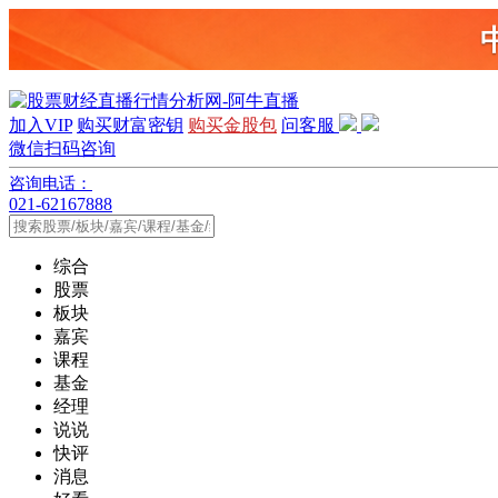
加入VIP
购买财富密钥
购买金股包
问客服
微信扫码咨询
咨询电话：
021-62167888
综合
股票
板块
嘉宾
课程
基金
经理
说说
快评
消息