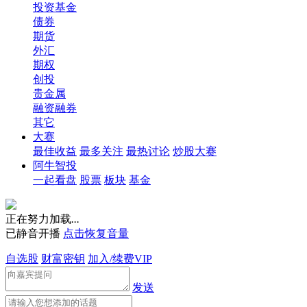
投资基金
债券
期货
外汇
期权
创投
贵金属
融资融券
其它
大赛
最佳收益
最多关注
最热讨论
炒股大赛
阿牛智投
一起看盘
股票
板块
基金
正在努力加载
.
.
.
已静音开播
点击恢复音量
自选股
财富密钥
加入/续费VIP
发送