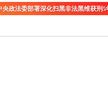
中央政法委部署深化扫黑
非法黑维获刑5