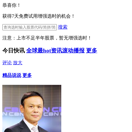
恭喜你！
获得7天免费试用增强选时的机会！
搜索
注意：上市不足半年股票，暂无增强选时！
今日快讯
全球最hot资讯滚动播报
更多
评论
放大
精品说说
更多