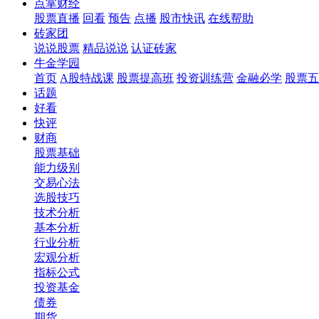
点掌财经
股票直播
回看
预告
点播
股市快讯
在线帮助
砖家团
说说股票
精品说说
认证砖家
牛金学园
首页
A股特战课
股票提高班
投资训练营
金融必学
股票五
话题
好看
快评
财商
股票基础
能力级别
交易心法
选股技巧
技术分析
基本分析
行业分析
宏观分析
指标公式
投资基金
债券
期货