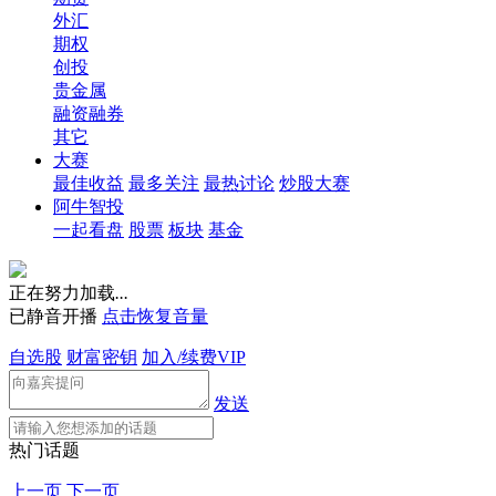
外汇
期权
创投
贵金属
融资融券
其它
大赛
最佳收益
最多关注
最热讨论
炒股大赛
阿牛智投
一起看盘
股票
板块
基金
正在努力加载
.
.
.
已静音开播
点击恢复音量
自选股
财富密钥
加入/续费VIP
发送
热门话题
上一页
下一页