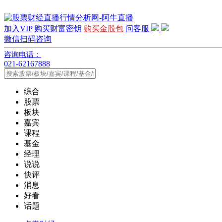
加入VIP
购买财富密钥
购买金股包
问客服
微信扫码咨询
咨询电话：
021-62167888
综合
股票
板块
嘉宾
课程
基金
经理
说说
快评
消息
好看
话题