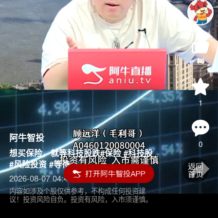
10
1
阿牛智投
0
想买保险，就等科技股跌#保险 #科技股
#风险投资 #等待
2026-08-07 04:45
内容如涉及个股仅供参考，不构成任何投资建
议！投资风险自负。投资有风险，入市须谨慎。