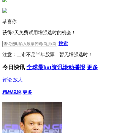
恭喜你！
获得7天免费试用增强选时的机会！
搜索
注意：上市不足半年股票，暂无增强选时！
今日快讯
全球最hot资讯滚动播报
更多
评论
放大
精品说说
更多