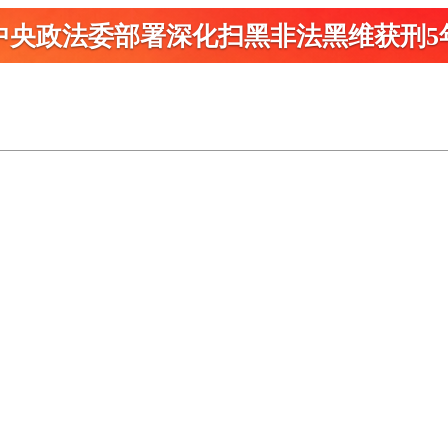
中央政法委部署深化扫黑
非法黑维获刑5