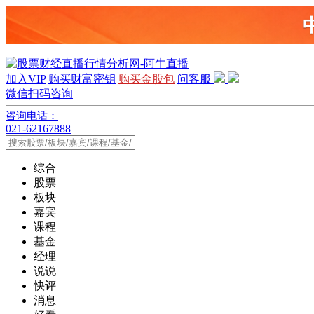
加入VIP
购买财富密钥
购买金股包
问客服
微信扫码咨询
咨询电话：
021-62167888
综合
股票
板块
嘉宾
课程
基金
经理
说说
快评
消息