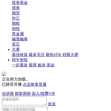
投资基金
债券
期货
外汇
期权
创投
贵金属
融资融券
其它
大赛
最佳收益
最多关注
最热讨论
炒股大赛
阿牛智投
一起看盘
股票
板块
基金
正在努力加载
.
.
.
已静音开播
点击恢复音量
自选股
财富密钥
加入/续费VIP
发送