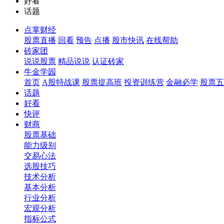
好看
话题
点掌财经
股票直播
回看
预告
点播
股市快讯
在线帮助
砖家团
说说股票
精品说说
认证砖家
牛金学园
首页
A股特战课
股票提高班
投资训练营
金融必学
股票五
话题
好看
快评
财商
股票基础
能力级别
交易心法
选股技巧
技术分析
基本分析
行业分析
宏观分析
指标公式