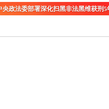
中央政法委部署深化扫黑
非法黑维获刑5