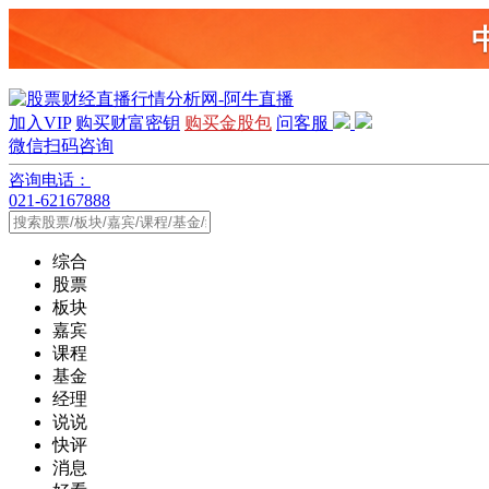
加入VIP
购买财富密钥
购买金股包
问客服
微信扫码咨询
咨询电话：
021-62167888
综合
股票
板块
嘉宾
课程
基金
经理
说说
快评
消息