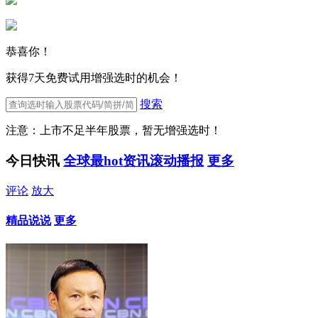
恭喜你！
获得7天免费试用增强选时的机会！
搜索
注意：上市不足半年股票，暂无增强选时！
今日快讯
全球最hot资讯滚动播报
更多
评论
放大
精品说说
更多