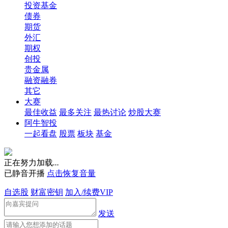
投资基金
债券
期货
外汇
期权
创投
贵金属
融资融券
其它
大赛
最佳收益
最多关注
最热讨论
炒股大赛
阿牛智投
一起看盘
股票
板块
基金
正在努力加载
.
.
.
已静音开播
点击恢复音量
自选股
财富密钥
加入/续费VIP
发送