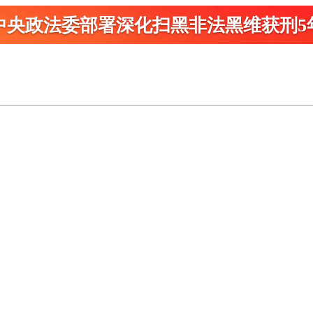
中央政法委部署深化扫黑
非法黑维获刑5