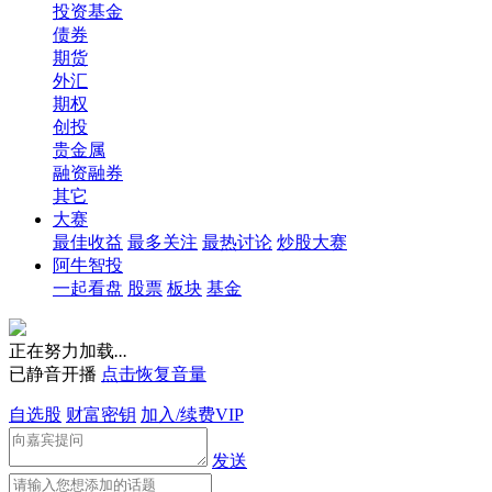
投资基金
债券
期货
外汇
期权
创投
贵金属
融资融券
其它
大赛
最佳收益
最多关注
最热讨论
炒股大赛
阿牛智投
一起看盘
股票
板块
基金
正在努力加载
.
.
.
已静音开播
点击恢复音量
自选股
财富密钥
加入/续费VIP
发送