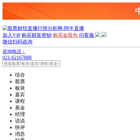
加入VIP
购买财富密钥
购买金股包
问客服
微信扫码咨询
咨询电话：
021-62167888
综合
股票
板块
嘉宾
课程
基金
经理
说说
快评
消息