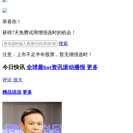
恭喜你！
获得7天免费试用增强选时的机会！
搜索
注意：上市不足半年股票，暂无增强选时！
今日快讯
全球最hot资讯滚动播报
更多
评论
放大
精品说说
更多