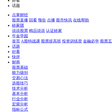
好看
话题
点掌财经
股票直播
回看
预告
点播
股市快讯
在线帮助
砖家团
说说股票
精品说说
认证砖家
牛金学园
首页
A股特战课
股票提高班
投资训练营
金融必学
股票五
话题
好看
快评
财商
股票基础
能力级别
交易心法
选股技巧
技术分析
基本分析
行业分析
宏观分析
指标公式