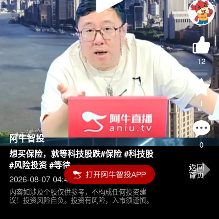
Play
Video
12
1
阿牛智投
0
想买保险，就等科技股跌#保险 #科技股
#风险投资 #等待
2026-08-07 04:45
内容如涉及个股仅供参考，不构成任何投资建
议！投资风险自负。投资有风险，入市须谨慎。