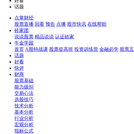
好看
话题
点掌财经
股票直播
回看
预告
点播
股市快讯
在线帮助
砖家团
说说股票
精品说说
认证砖家
牛金学园
首页
A股特战课
股票提高班
投资训练营
金融必学
股票五
话题
好看
快评
财商
股票基础
能力级别
交易心法
选股技巧
技术分析
基本分析
行业分析
宏观分析
指标公式