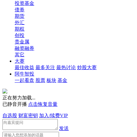
投资基金
债券
期货
外汇
期权
创投
贵金属
融资融券
其它
大赛
最佳收益
最多关注
最热讨论
炒股大赛
阿牛智投
一起看盘
股票
板块
基金
正在努力加载
.
.
.
已静音开播
点击恢复音量
自选股
财富密钥
加入/续费VIP
发送