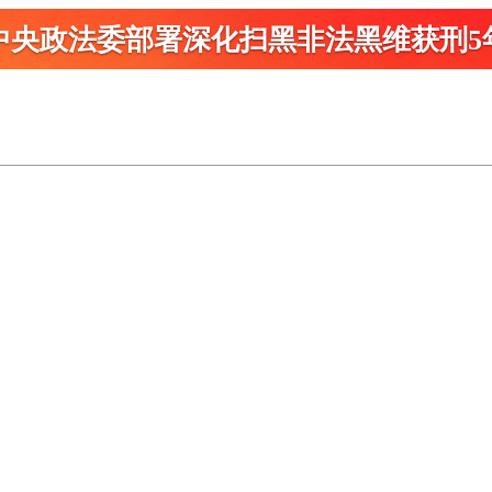
中央政法委部署深化扫黑
非法黑维获刑5