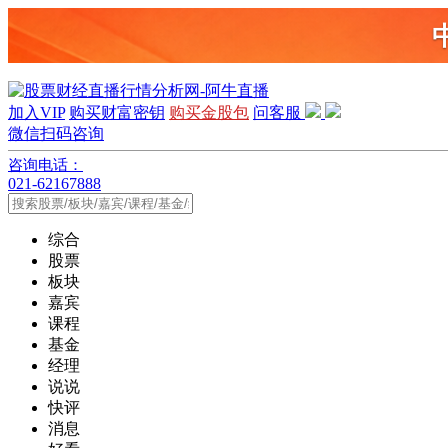
加入VIP
购买财富密钥
购买金股包
问客服
微信扫码咨询
咨询电话：
021-62167888
综合
股票
板块
嘉宾
课程
基金
经理
说说
快评
消息