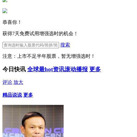
恭喜你！
获得7天免费试用增强选时的机会！
搜索
注意：上市不足半年股票，暂无增强选时！
今日快讯
全球最hot资讯滚动播报
更多
评论
放大
精品说说
更多