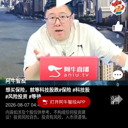
Play
Video
8
0
阿牛智投
0
想买保险，就等科技股跌#保险 #科技股
#风险投资 #等待
2026-08-07 04:45
内容如涉及个股仅供参考，不构成任何投资建
议！投资风险自负。投资有风险，入市须谨慎。