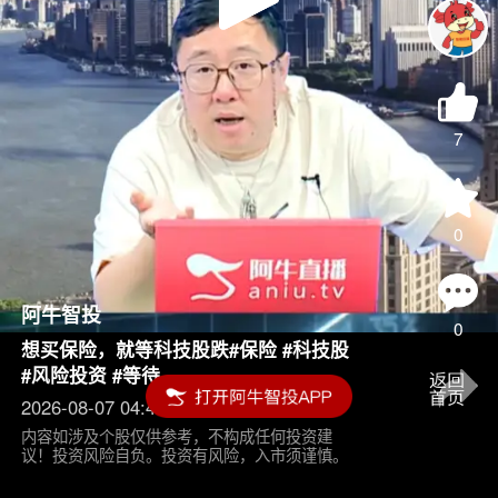
Play
Video
7
0
阿牛智投
0
想买保险，就等科技股跌#保险 #科技股
#风险投资 #等待
2026-08-07 04:45
内容如涉及个股仅供参考，不构成任何投资建
议！投资风险自负。投资有风险，入市须谨慎。