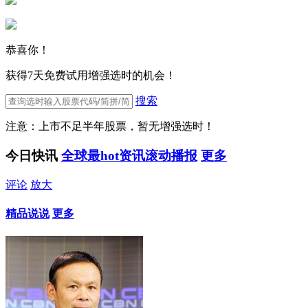
恭喜你！
获得7天免费试用增强选时的机会！
搜索
注意：上市不足半年股票，暂无增强选时！
今日快讯
全球最hot资讯滚动播报
更多
评论
放大
精品说说
更多