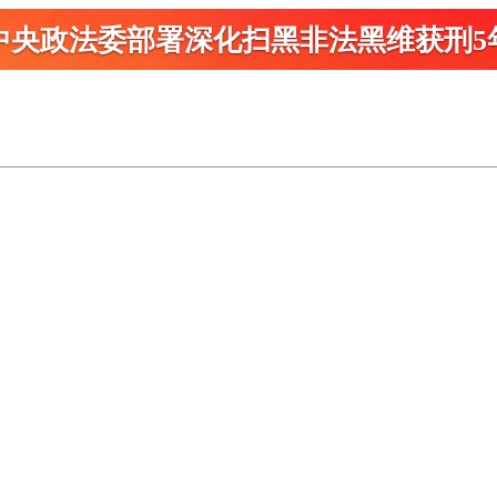
中央政法委部署深化扫黑
非法黑维获刑5