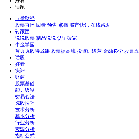
好看
话题
点掌财经
股票直播
回看
预告
点播
股市快讯
在线帮助
砖家团
说说股票
精品说说
认证砖家
牛金学园
首页
A股特战课
股票提高班
投资训练营
金融必学
股票五
话题
好看
快评
财商
股票基础
能力级别
交易心法
选股技巧
技术分析
基本分析
行业分析
宏观分析
指标公式