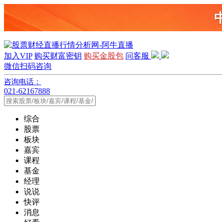
加入VIP
购买财富密钥
购买金股包
问客服
微信扫码咨询
咨询电话：
021-62167888
综合
股票
板块
嘉宾
课程
基金
经理
说说
快评
消息