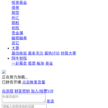
投资基金
债券
期货
外汇
期权
创投
贵金属
融资融券
其它
大赛
最佳收益
最多关注
最热讨论
炒股大赛
阿牛智投
一起看盘
股票
板块
基金
正在努力加载
.
.
.
已静音开播
点击恢复音量
自选股
财富密钥
加入/续费VIP
发送