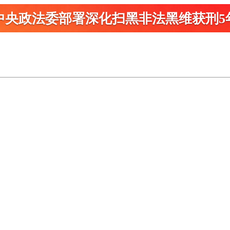
中央政法委部署深化扫黑
非法黑维获刑5