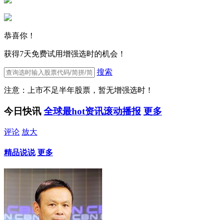
恭喜你！
获得7天免费试用增强选时的机会！
搜索
注意：上市不足半年股票，暂无增强选时！
今日快讯
全球最hot资讯滚动播报
更多
评论
放大
精品说说
更多