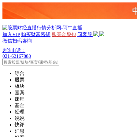
加入VIP
购买财富密钥
购买金股包
问客服
微信扫码咨询
咨询电话：
021-62167888
综合
股票
板块
嘉宾
课程
基金
经理
说说
快评
消息