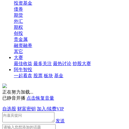
投资基金
债券
期货
外汇
期权
创投
贵金属
融资融券
其它
大赛
最佳收益
最多关注
最热讨论
炒股大赛
阿牛智投
一起看盘
股票
板块
基金
正在努力加载
.
.
.
已静音开播
点击恢复音量
自选股
财富密钥
加入/续费VIP
发送