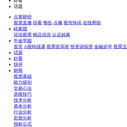
好看
话题
点掌财经
股票直播
回看
预告
点播
股市快讯
在线帮助
砖家团
说说股票
精品说说
认证砖家
牛金学园
首页
A股特战课
股票提高班
投资训练营
金融必学
股票五
话题
好看
快评
财商
股票基础
能力级别
交易心法
选股技巧
技术分析
基本分析
行业分析
宏观分析
指标公式