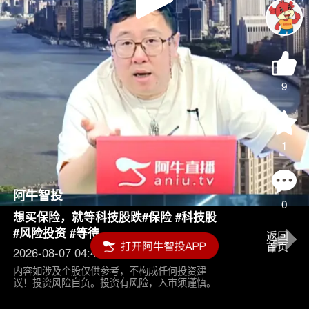
Play
Video
9
1
阿牛智投
0
想买保险，就等科技股跌#保险 #科技股
#风险投资 #等待
2026-08-07 04:45
内容如涉及个股仅供参考，不构成任何投资建
议！投资风险自负。投资有风险，入市须谨慎。