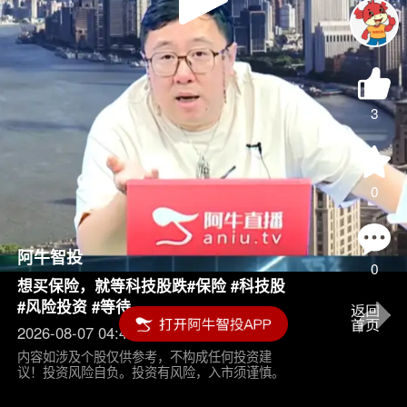
Play
Video
3
0
阿牛智投
0
想买保险，就等科技股跌#保险 #科技股
#风险投资 #等待
2026-08-07 04:45
内容如涉及个股仅供参考，不构成任何投资建
议！投资风险自负。投资有风险，入市须谨慎。