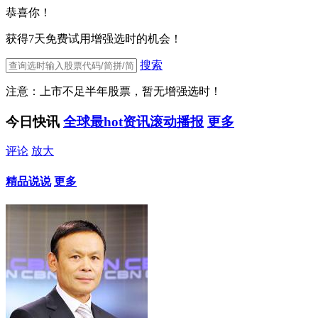
恭喜你！
获得7天免费试用增强选时的机会！
搜索
注意：上市不足半年股票，暂无增强选时！
今日快讯
全球最hot资讯滚动播报
更多
评论
放大
精品说说
更多