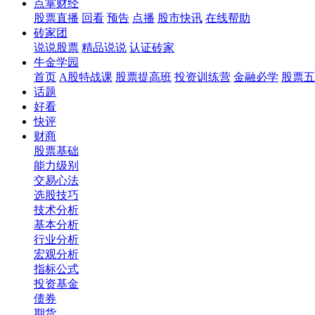
点掌财经
股票直播
回看
预告
点播
股市快讯
在线帮助
砖家团
说说股票
精品说说
认证砖家
牛金学园
首页
A股特战课
股票提高班
投资训练营
金融必学
股票五
话题
好看
快评
财商
股票基础
能力级别
交易心法
选股技巧
技术分析
基本分析
行业分析
宏观分析
指标公式
投资基金
债券
期货