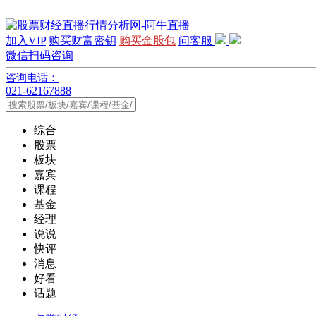
加入VIP
购买财富密钥
购买金股包
问客服
微信扫码咨询
咨询电话：
021-62167888
综合
股票
板块
嘉宾
课程
基金
经理
说说
快评
消息
好看
话题