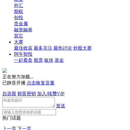
外汇
期权
创投
贵金属
融资融券
其它
大赛
最佳收益
最多关注
最热讨论
炒股大赛
阿牛智投
一起看盘
股票
板块
基金
正在努力加载
.
.
.
已静音开播
点击恢复音量
自选股
财富密钥
加入/续费VIP
发送
热门话题
上一页
下一页