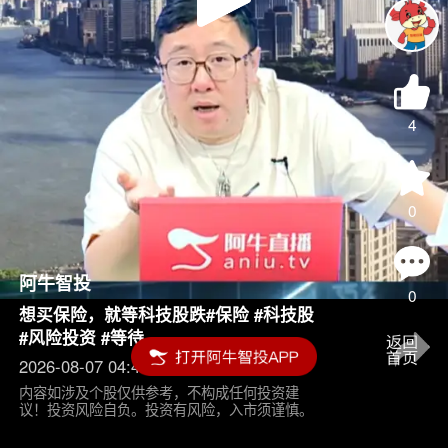
Play
Video
4
0
阿牛智投
0
想买保险，就等科技股跌#保险 #科技股
#风险投资 #等待
2026-08-07 04:45
内容如涉及个股仅供参考，不构成任何投资建
议！投资风险自负。投资有风险，入市须谨慎。