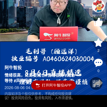
3
2
阿牛智投
0
情绪很高，还是要减仓#情绪很高 #减仓
等待 #风险投资
2026-08-06 04:55
内容如涉及个股仅供参考，不构成任何投资建
议！投资风险自负。投资有风险，入市须谨慎。