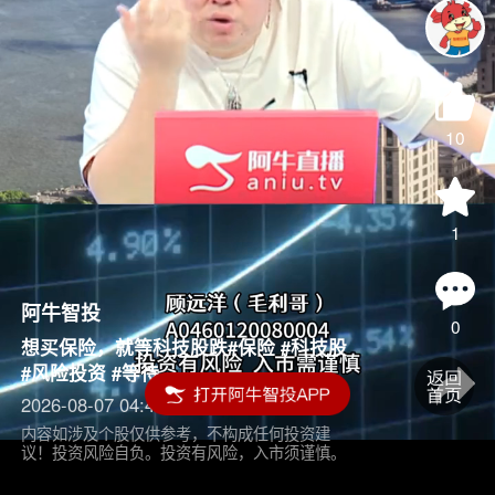
10
1
阿牛智投
0
想买保险，就等科技股跌#保险 #科技股
#风险投资 #等待
2026-08-07 04:45
内容如涉及个股仅供参考，不构成任何投资建
议！投资风险自负。投资有风险，入市须谨慎。